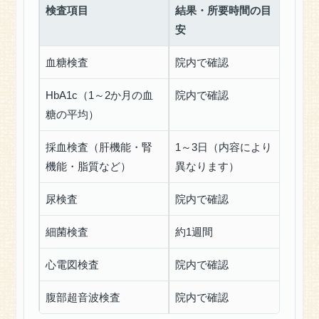
科
検査項目
結果・所要時間の目
安
保
険
外
血糖検査
院内で確認
診
療
HbA1c（1～2か月の血
院内で確認
料
糖の平均）
金
表
採血検査（肝機能・腎
1～3日（内容により
各
機能・脂質など）
異なります）
種
予
尿検査
院内で確認
防
接
細菌検査
約1週間
種
心電図検査
院内で確認
お
問
腹部超音波検査
院内で確認
い
合