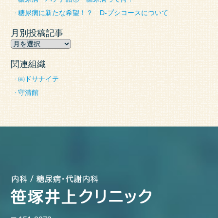
糖尿病に新たな希望！？ D-プシコースについて
月別投稿記事
関連組織
㈱ドサナイテ
守清館