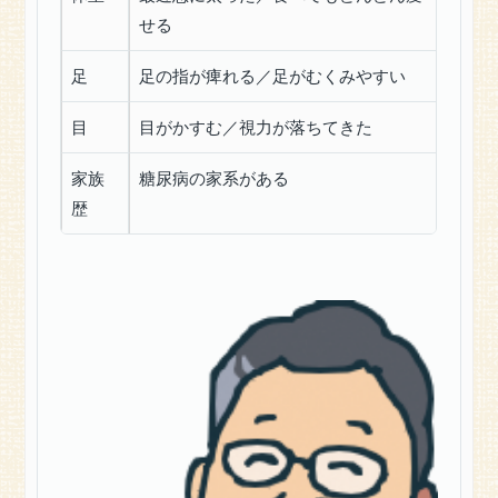
①・
せる
糖
尿
病
足
足の指が痺れる／足がむくみやすい
っ
て
目
目がかすむ／視力が落ちてきた
何？
家族
糖尿病の家系がある
糖
歴
尿
病
に
新
た
な
希
望！？
D-
プ
シ
コ