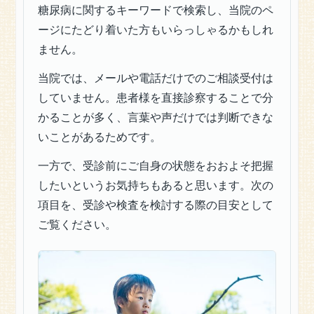
栄
糖尿病に関するキーワードで検索し、当院のペ
養
ージにたどり着いた方もいらっしゃるかもしれ
相
ません。
談
保
当院では、メールや電話だけでのご相談受付は
険
していません。患者様を直接診察することで分
外
かることが多く、言葉や声だけでは判断できな
診
いことがあるためです。
療
保
一方で、受診前にご自身の状態をおおよそ把握
険
したいというお気持ちもあると思います。次の
証
項目を、受診や検査を検討する際の目安として
の
有
ご覧ください。
効
期
限
の
確