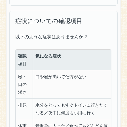
療
に
つ
症状についての確認項目
い
て
【AGA
以下のような症状はありませんか？
男
性
型
確認
気になる症状
脱
項目
毛
症】
喉・
口や喉が渇いて仕方がない
糖
口の
尿
渇き
病・
ハ
排尿
水分をとってもすぐトイレに行きたく
テ
なる／夜中に何度も小用に行く
ナ
話
体重
最近急に太った／食べてもどんどん痩