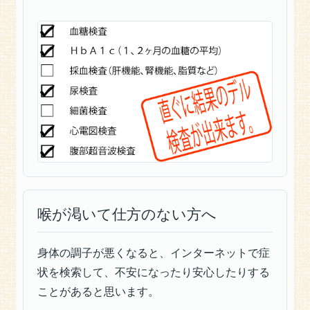
わ
せ
お
勧
め
の
記
事
受
付
終
了
喉が渇いて仕方のない方へ
時
間
の
身体の調子が悪くなると、インターネットで症
ご
状を検索して、不安になったり安心したりする
案
ことがあると思います。
内