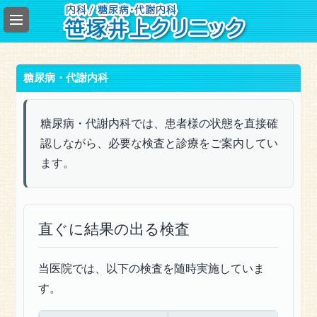
総
合
案
内
糖尿病・代謝内科
総
合
案
糖尿病・代謝内科では、患者様の状態を直接確
内
認しながら、必要な検査と診療をご案内してい
内
ます。
科
一
般
直ぐに結果の出る検査
糖
尿
病・
当医院では、以下の検査を随時実施していま
代
す。
謝
内