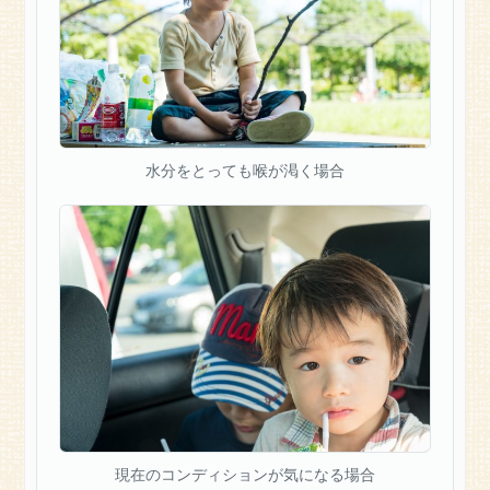
認
を
お
願
い
し
ま
水分をとっても喉が渇く場合
す。
栄
養
指
導
と
合
気
道
保
険
外
現在のコンディションが気になる場合
診