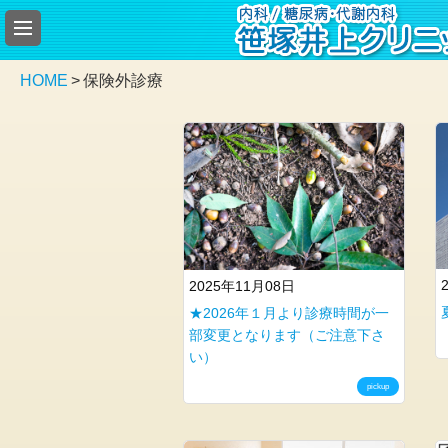
総
合
案
HOME
>
保険外診療
内
総
合
案
内
内
科
一
2025年11月08日
般
★2026年１月より診療時間が一
糖
部変更となります（ご注意下さ
尿
い）
病・
pickup
代
謝
内