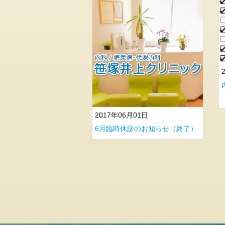
科
保
険
外
診
療
料
金
表
2017年06月01日
各
種
6月臨時休診のお知らせ（終了）
予
防
接
種
お
問
い
合