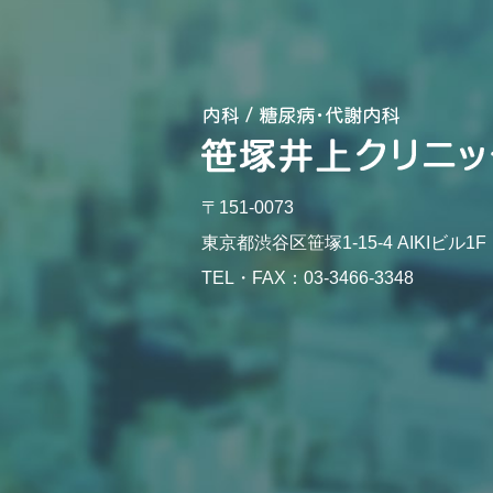
わ
せ
お
勧
め
の
記
事
〒151-0073
東京都渋谷区笹塚1-15-4 AIKIビル1F
受
付
TEL・FAX：03-3466-3348
終
了
時
間
の
ご
案
内