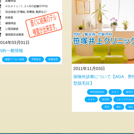
2014年03月01日
内科一般情報
腫瘍マーカー検査
早期発見
栄養指導
2011年11月03日
保険外診療について【AGA 男
型脱毛症】
男性型脱毛症
ＤＨＴ
脱毛症
ＡＧＡ
頭頂部
ジヒドステロン
薄毛
遺伝
悩み