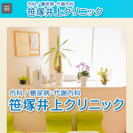
総
合
案
内
お
勧
め
の
記
事