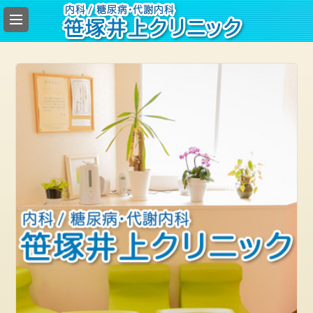
総
合
案
内
お
勧
め
の
記
事